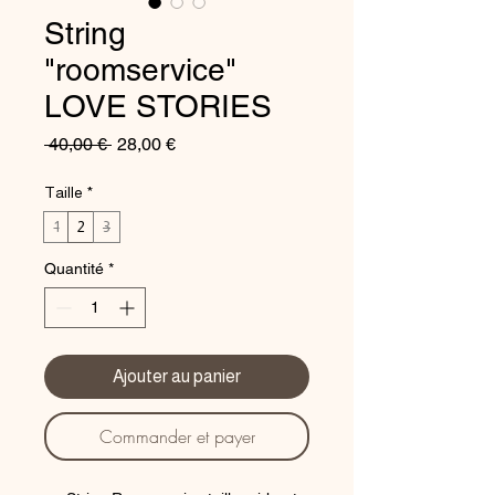
String
"roomservice"
LOVE STORIES
Prix
Prix
 40,00 € 
28,00 €
original
promotionnel
Taille
*
1
2
3
Quantité
*
Ajouter au panier
Commander et payer