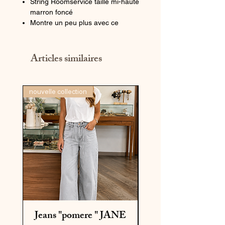
String Roomservice taille mi-haute
marron foncé
Montre un peu plus avec ce
modèle à la coupe string flatteuse
pour un ajustement parfait.
Les briefs sont confectionnés dans
Articles similaires
une dentelle douce au toucher.
nouvelle collection
dernière pièce
Jeans "pomere " JANE