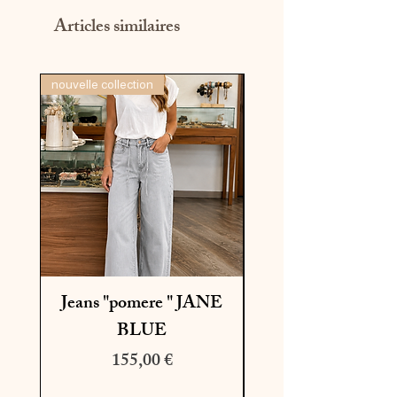
Articles similaires
nouvelle collection
dernière pièce
Jeans "pomere " JANE
BLUE
Prix
Prix original
155,00 €
195,00 €