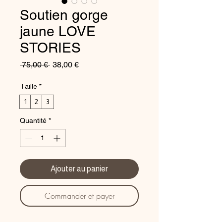
Soutien gorge
jaune LOVE
STORIES
Prix
Prix
 75,00 € 
38,00 €
original
promotionnel
Taille
*
1
2
3
Quantité
*
Ajouter au panier
Commander et payer