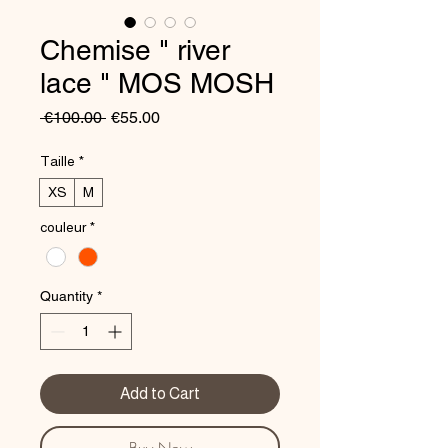
Chemise " river
lace " MOS MOSH
Regular
Sale
 €100.00 
€55.00
Price
Price
Taille
*
XS
M
couleur
*
Quantity
*
Add to Cart