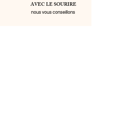
AVEC LE SOURIRE
nous vous conseillons
INSCRIVEZ-VOUS À
NOTRE NEWSLETTER
Inscrivez-vous ci-dessous pour être tenu au courant de
nos nouveautés et bénéficiez d'offres promotionnelles…
Me prévenir