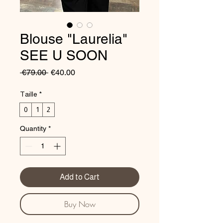
Blouse "Laurelia"
SEE U SOON
Regular
Sale
 €79.00 
€40.00
Price
Price
Taille
*
0
1
2
Quantity
*
Add to Cart
Buy Now