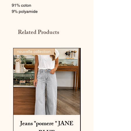
91% coton
9% polyamide
Related Products
nouvelle collection
dernière pièce
Jeans "pomere " JANE