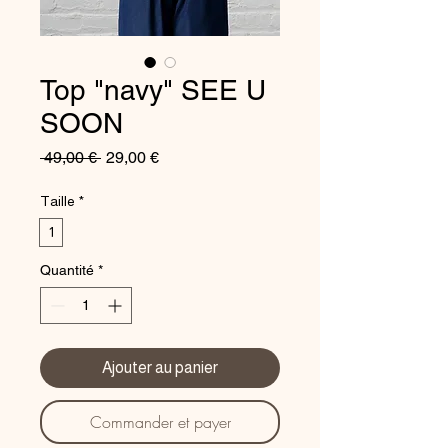
Top "navy" SEE U
SOON
Prix
Prix
 49,00 € 
29,00 €
original
promotionnel
Taille
*
1
Quantité
*
Ajouter au panier
Commander et payer