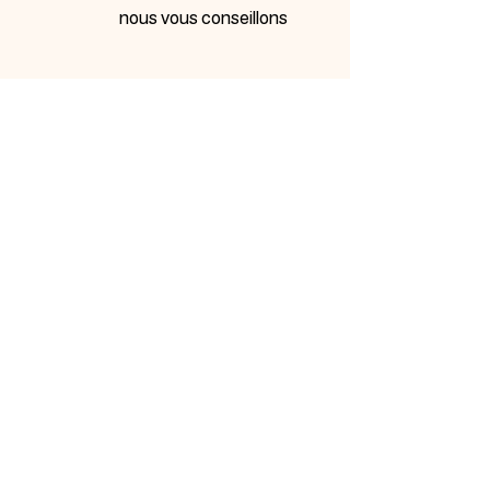
nous vous conseillons
INSCRIVEZ-VOUS À
NOTRE NEWSLETTER
Inscrivez-vous ci-dessous pour être tenu au courant de
nos nouveautés et bénéficiez d'offres promotionnelles…
Me prévenir