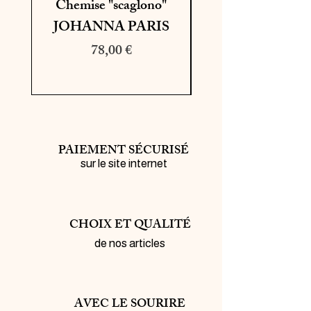
Chemise "scaglono"
Bermuda "leyan
JOHANNA PARIS
miley" MOS M
Prix
78,00 €
PAIEMENT SÉCURISÉ
sur le site internet
CHOIX ET QUALITÉ
de nos articles
AVEC LE SOURIRE