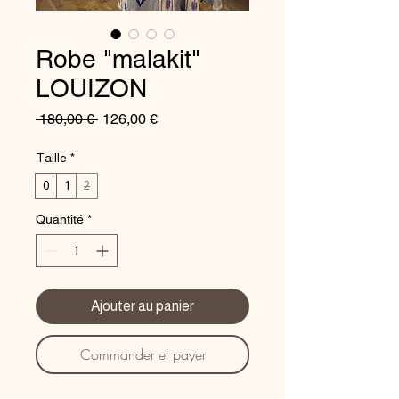
Robe "malakit"
LOUIZON
Prix
Prix
 180,00 € 
126,00 €
original
promotionnel
Taille
*
0
1
2
Quantité
*
Ajouter au panier
Commander et payer