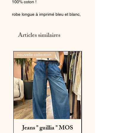
100% coton !
robe longue à imprimé bleu et blanc,
offrant un côté doux et sophistiqué à
la robe.
Sa taille est marquée par une
Articles similaires
ceinture assortie à motifs intégrée,
pour une silhouette définie.
nouvelle collection
nouvelle collection
Jeans " guillia " MOS
Chemise "lia che