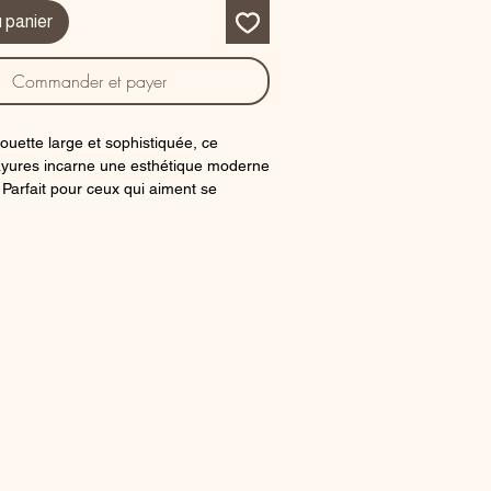
u panier
Commander et payer
ouette large et sophistiquée, ce
ayures incarne une esthétique moderne
 Parfait pour ceux qui aiment se
ec élégance en milieu urbain. La
offre confort et liberté de mouvement,
idéaux pour un look quotidien sans
 le style.