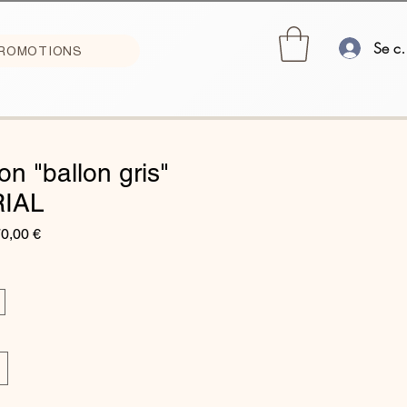
Se co
ROMOTIONS
on "ballon gris"
IAL
ix
Prix
0,00 €
iginal
promotionnel