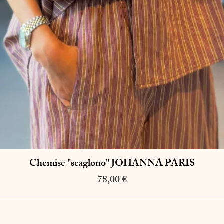
Chemise "scaglono" JOHANNA PARIS
Aperçu rapide
Prix
78,00 €