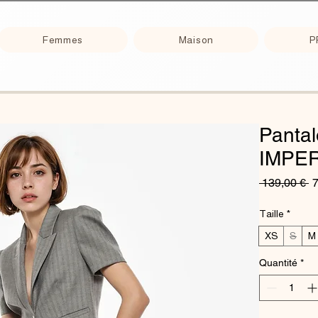
Femmes
Maison
P
Pantal
IMPER
Pr
 139,00 € 
7
or
Taille
*
XS
S
M
Quantité
*