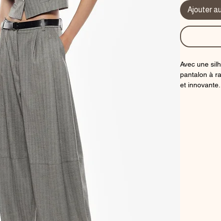
Ajouter a
Avec une silh
pantalon à r
et innovante.
démarquer av
coupe ample 
les rendant 
compromettre