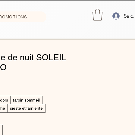
Se co
ROMOTIONS
e de nuit SOLEIL
TO
 dors
tarpin sommeil
che
sieste et farniente