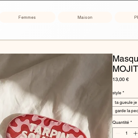
Femmes
Maison
P
Masqu
MOJI
Prix
13,00 €
style
*
ta gueule je
garde la pe
Quantité
*