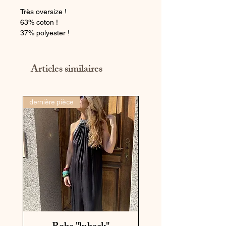
Très oversize !
63% coton !
37% polyester !
Articles similaires
dernière pièce
nouvelle collection