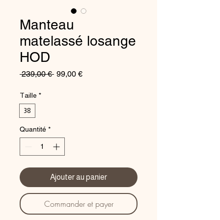
Manteau
matelassé losange
HOD
Prix
Prix
 239,00 € 
99,00 €
original
promotionnel
Taille
*
38
Quantité
*
Ajouter au panier
Commander et payer