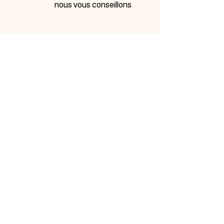
nous vous conseillons
INSCRIVEZ-VOUS À
NOTRE NEWSLETTER
Inscrivez-vous ci-dessous pour être tenu au courant de
nos nouveautés et bénéficiez d'offres promotionnelles…
Me prévenir