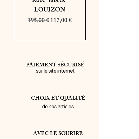
Robe "lubeck"
Chemise "scaglo
LOUIZON
JOHANNA PAR
Prix original
Prix promotionnel
195,00 €
117,00 €
PAIEMENT SÉCURISÉ
sur le site internet
CHOIX ET QUALITÉ
de nos articles
AVEC LE SOURIRE