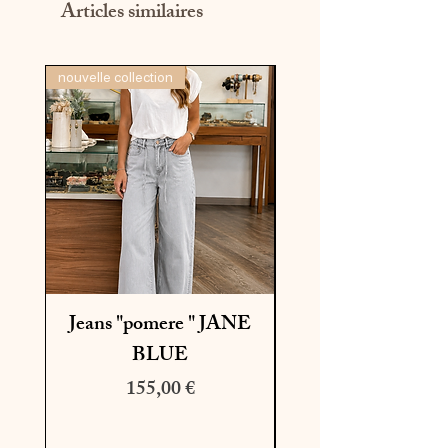
Articles similaires
nouvelle collection
dernière pièce
Jeans "pomere " JANE
BLUE
Prix
Prix original
155,00 €
195,00 €