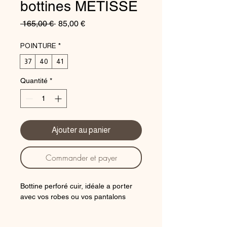
bottines METISSE
Prix
Prix
 165,00 € 
85,00 €
original
promotionnel
POINTURE
*
37
40
41
Quantité
*
Ajouter au panier
Commander et payer
Bottine perforé cuir, idéale a porter
avec vos robes ou vos pantalons