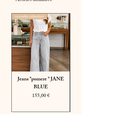
Articles similaires
nouvelle collection
dernière pièce
Jeans "pomere " JANE
BLUE
Prix
Prix original
155,00 €
195,00 €