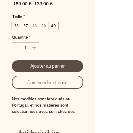
Prix
Prix
 189,00 € 
133,00 €
original
promotionnel
Taille
*
36
37
38
39
40
Quantité
*
Ajouter au panier
Commander et payer
Nos modèles sont fabriqués au
Portugal, et nos matières sont
sélectionnées avec soin chez des
fournisseurs Italiens.
Tout cuir imprimé léopard cognac