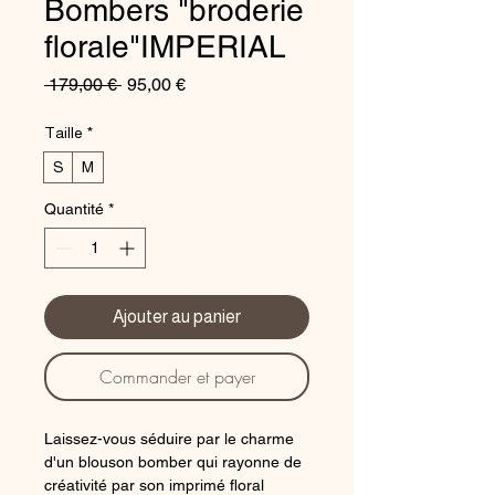
Bombers "broderie
florale"IMPERIAL
Prix
Prix
 179,00 € 
95,00 €
original
promotionnel
Taille
*
S
M
Quantité
*
Ajouter au panier
Commander et payer
Laissez-vous séduire par le charme
d'un blouson bomber qui rayonne de
créativité par son imprimé floral