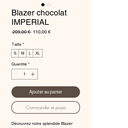
Blazer chocolat
IMPERIAL
Prix
Prix
 209,00 € 
110,00 €
original
promotionnel
Taille
*
S
M
L
XL
Quantité
*
Ajouter au panier
Commander et payer
Découvrez notre splendide Blazer 