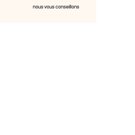
nous vous conseillons
INSCRIVEZ-VOUS À
NOTRE NEWSLETTER
Inscrivez-vous ci-dessous pour être tenu au courant de
nos nouveautés et bénéficiez d'offres promotionnelles…
Me prévenir