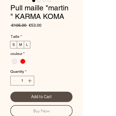
Pull maille "martin
" KARMA KOMA
Regular
Sale
 €105.00 
€53.00
Price
Price
Taille
*
S
M
L
couleur
*
Quantity
*
Add to Cart
Buy Now