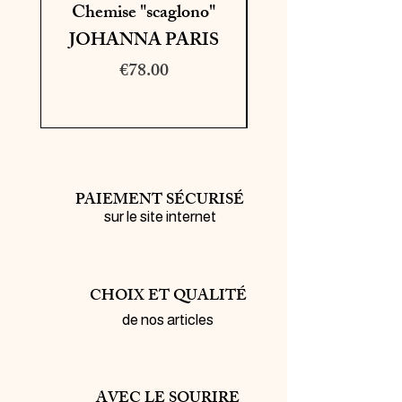
Chemise "scaglono"
Bermuda "leyan
- Maille légère et transparente, effet
côtelé
JOHANNA PARIS
miley" MOS M
- Coupe courte et large
Price
- Épaules tombantes
€78.00
- Manches courtes et larges
- Finition en rib
PAIEMENT SÉCURISÉ
sur le site internet
CHOIX ET QUALITÉ
de nos articles
AVEC LE SOURIRE