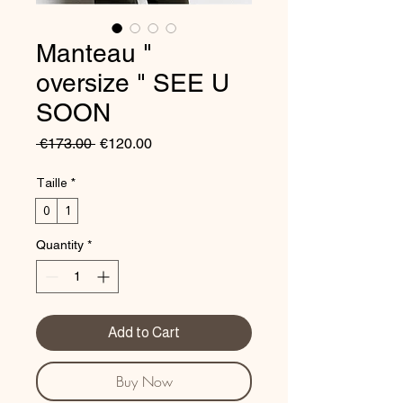
Manteau "
oversize " SEE U
SOON
Regular
Sale
 €173.00 
€120.00
Price
Price
Taille
*
0
1
Quantity
*
Add to Cart
Buy Now