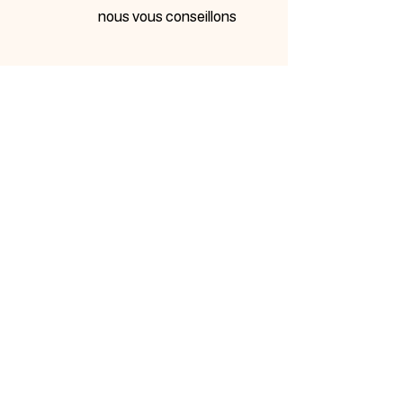
nous vous conseillons
INSCRIVEZ-VOUS À
NOTRE NEWSLETTER
Inscrivez-vous ci-dessous pour être tenu au courant de
nos nouveautés et bénéficiez d'offres promotionnelles…
Me prévenir