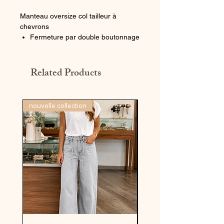
Manteau oversize col tailleur à
chevrons
Fermeture par double boutonnage
2 grandes poches plaquées
A chevrons
Contient de la laine
Related Products
Doublée
Longueur (T1) : 75 cm
nouvelle collection
dernière pièce