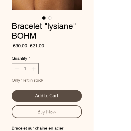
Bracelet "lysiane"
BOHM
Regular
Sale
 €30.00 
€21.00
Price
Price
Quantity
*
Only 1 left in stock
Add to Cart
Buy Now
Bracelet sur chaîne en acier