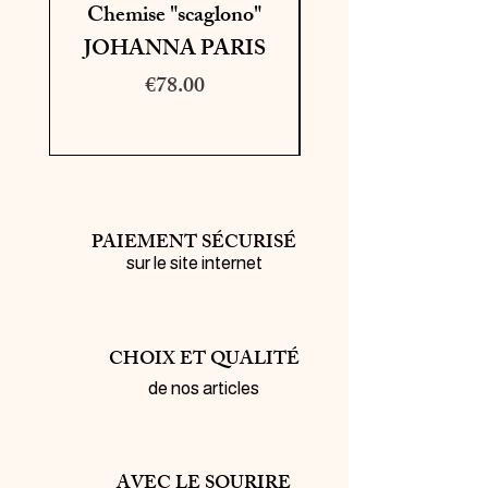
Chemise "scaglono"
Bermuda "leyan
JOHANNA PARIS
miley" MOS M
Price
€78.00
PAIEMENT SÉCURISÉ
sur le site internet
CHOIX ET QUALITÉ
de nos articles
AVEC LE SOURIRE