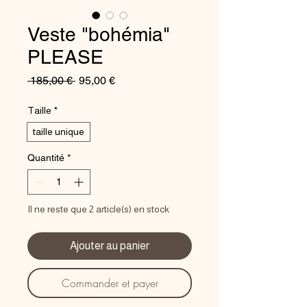
Veste "bohémia"
PLEASE
Prix
Prix
 185,00 € 
95,00 €
original
promotionnel
Taille
*
taille unique
Quantité
*
Il ne reste que 2 article(s) en stock
Ajouter au panier
Commander et payer