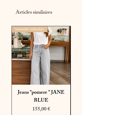
Articles similaires
nouvelle collection
dernière pièce
Jeans "pomere " JANE
BLUE
Prix
Prix original
155,00 €
195,00 €