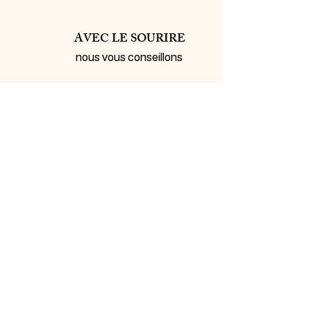
AVEC LE SOURIRE
nous vous conseillons
INSCRIVEZ-VOUS À
NOTRE NEWSLETTER
Inscrivez-vous ci-dessous pour être tenu au courant de
nos nouveautés et bénéficiez d'offres promotionnelles…