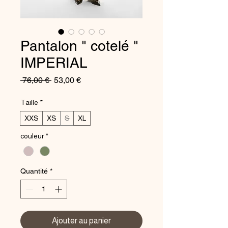
Pantalon " cotelé "
IMPERIAL
Prix
Prix
 76,00 € 
53,00 €
original
promotionnel
Taille
*
XXS
XS
S
XL
couleur
*
Quantité
*
Ajouter au panier