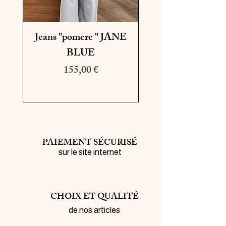
Jeans "pomere " JANE
BLUE
Prix
Prix original
155,00 €
195,00 €
PAIEMENT SÉCURISÉ
sur le site internet
CHOIX ET QUALITÉ
de nos articles