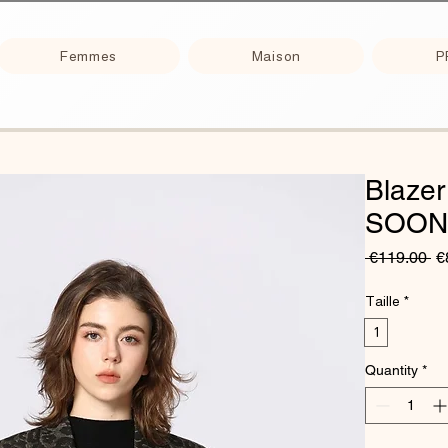
Femmes
Maison
P
Blazer
SOON
Re
 €119.00 
€
Pr
Taille
*
1
Quantity
*