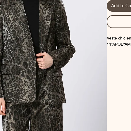
Add to Ca
Veste chic 
11%POLYAM