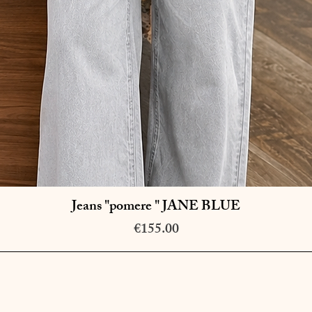
Jeans "pomere " JANE BLUE
Quick View
Price
€155.00