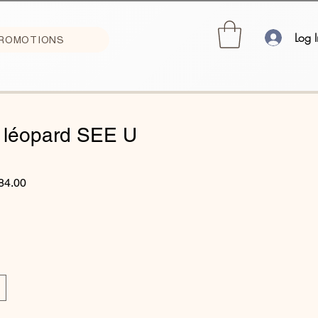
Log I
ROMOTIONS
 léopard SEE U
gular
Sale
84.00
ice
Price